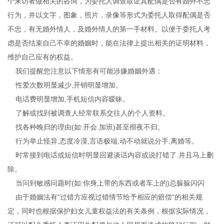
个来访者做相关的咨询，为委托人调查取证其配偶是否有婚外不忠
行为，并以文字，图象，照片，录像等形式为委托人取得配偶是否
不忠，有无婚外情人，及婚外情人的第一手材料。以便于委托人考
虑是否结束自己不幸的婚姻时，能在法律上提出相关的证明材料，
维护自己应有的权益。
我们提醒您注意以下情形有可能涉嫌婚姻外遇：
性爱次数明显减少,开销明显增加。
电话费明显增加,手机短信内容暧昧。
了解或找到被调查人经常联系交往人的个人资料。
找各种晚归的理由(如:开会.加班)甚至彻夜不归。
行为举止怪异,态度冷漠,言语极端,动不动就说分手,离婚等。
时常接到电话或短信时明显回避谈话内容或说打错了.并且马上删
除。
当问到敏感问题时(如:你身上带的东西或者车上的)总躲躲闪闪
由于婚姻法有“过错方应视过错情节给予相应的赔偿”的相关规
定，同时也根据保护妇女儿童权益法的有关条例，根据实际情况，