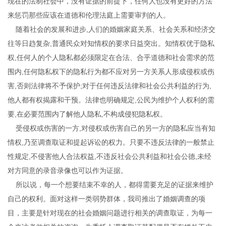
现在的法制社会中，没有证据的前提下，任何人也没有更好的方法
来惩罚那些应该在道德和伦理法庭上需要审判的人。
随着社会的发展和进步,人们的婚姻家庭关系、社会关系和经济交
往等日趋复杂,普通民众对知情权的要求日益突出。知情权优于隐私
权,任何人的个人隐私都必须限定在合法、合乎道德和社会需求的范
围内,任何隐私权下的隐私行为都不应对另一方关系人形成侵权或伤
害,否则法律将不予保护;对于任何违反法律和社会公共利益的行为,
他人都有权揭露和干预。法律也明确规定,公民为维护个人权利的需
要,在必要范围内了解他人隐私,不构成侵犯隐私权。
受侵权或伤害的一方,对侵权或伤害自己的另一方的隐私应当有知
情权,乃至调查取证和提起诉讼的权力。只要不违反法律的一般禁止
性规定,不侵害他人合法权益,不违反社会公共利益和社会公德,未经
对方同意的录音录像也可以作为证据。
所以说，每一个想要结束不幸的人，都得需要充足的证据来维护
自己的权利。面对这样一类弱势群体，我司推出了婚姻调查的项
目，主要是针对现在的社会婚姻问题进行相关的调查取证，为每一